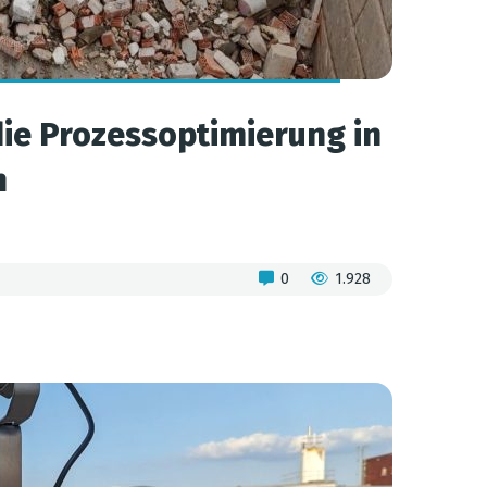
e Prozessoptimierung in
n
0
1.928