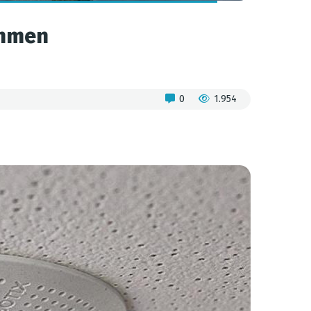
ehmen
0
1.954